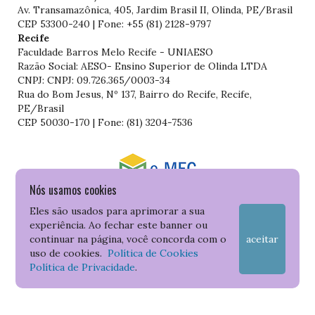
Av. Transamazônica, 405, Jardim Brasil II, Olinda, PE/Brasil
CEP 53300-240 | Fone: +55 (81) 2128-9797
Recife
Faculdade Barros Melo Recife - UNIAESO
Razão Social: AESO- Ensino Superior de Olinda LTDA
CNPJ: CNPJ: 09.726.365/0003-34
Rua do Bom Jesus, Nº 137, Bairro do Recife, Recife,
PE/Brasil
CEP 50030-170 | Fone: (81) 3204-7536
Nós usamos cookies
Consulte o cadastro da Instituição no Sistema do e-MEC
Eles são usados para aprimorar a sua
experiência. Ao fechar este banner ou
continuar na página, você concorda com o
aceitar
uso de cookies.
Política de Cookies
Política de Privacidade
.