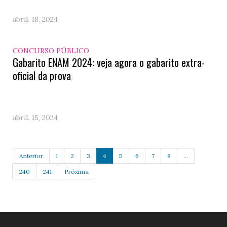
abril. 18, 2024
CONCURSO PÚBLICO
Gabarito ENAM 2024: veja agora o gabarito extra-
oficial da prova
abril. 15, 2024
Anterior
1
2
3
4
5
6
7
8
...
240
241
Próxima