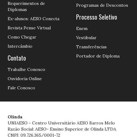
Requerimentos de
Programas de Descontos
Diplomas
Processo Seletivo
Ex-alunos: AESO Conecta
Revista Pense Virtual
Enem
Como Chegar
Vestibular
Intercâmbio
Transferências
Contato
Portador de Diploma
Trabalhe Conosco
Ouvidoria Online
Fale Conosco
Olinda
UNIAESO - Centro Universitário AESO Barros Melo
Razão Social: AESO- Ensino Superior de Olinda LTDA
CNPJ: 09.726.365/0001-72