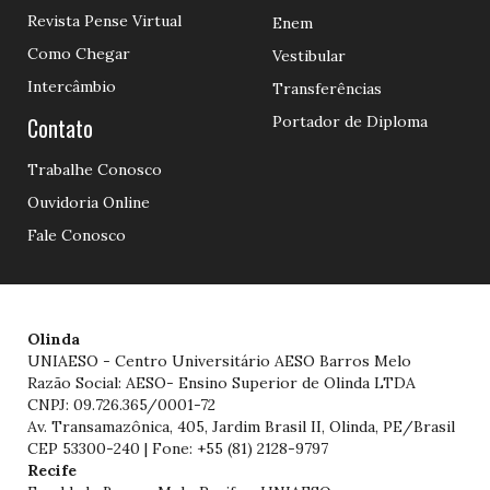
Revista Pense Virtual
Enem
Como Chegar
Vestibular
Intercâmbio
Transferências
Contato
Portador de Diploma
Trabalhe Conosco
Ouvidoria Online
Fale Conosco
Olinda
UNIAESO - Centro Universitário AESO Barros Melo
Razão Social: AESO- Ensino Superior de Olinda LTDA
CNPJ: 09.726.365/0001-72
Av. Transamazônica, 405, Jardim Brasil II, Olinda, PE/Brasil
CEP 53300-240 | Fone: +55 (81) 2128-9797
Recife