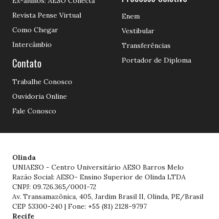
Ex-alunos: AESO Conecta
Revista Pense Virtual
Enem
Como Chegar
Vestibular
Intercâmbio
Transferências
Contato
Portador de Diploma
Trabalhe Conosco
Ouvidoria Online
Fale Conosco
Olinda
UNIAESO - Centro Universitário AESO Barros Melo
Razão Social: AESO- Ensino Superior de Olinda LTDA
CNPJ: 09.726.365/0001-72
Av. Transamazônica, 405, Jardim Brasil II, Olinda, PE/Brasil
CEP 53300-240 | Fone: +55 (81) 2128-9797
Recife