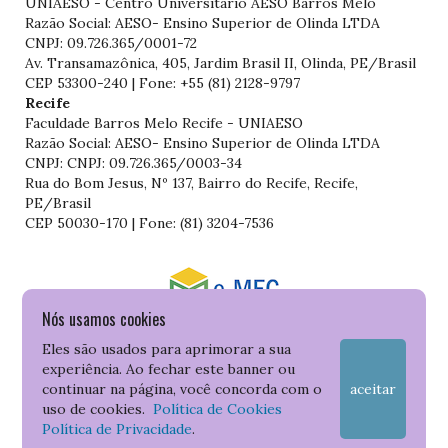
UNIAESO - Centro Universitário AESO Barros Melo
Razão Social: AESO- Ensino Superior de Olinda LTDA
CNPJ: 09.726.365/0001-72
Av. Transamazônica, 405, Jardim Brasil II, Olinda, PE/Brasil
CEP 53300-240 | Fone: +55 (81) 2128-9797
Recife
Faculdade Barros Melo Recife - UNIAESO
Razão Social: AESO- Ensino Superior de Olinda LTDA
CNPJ: CNPJ: 09.726.365/0003-34
Rua do Bom Jesus, Nº 137, Bairro do Recife, Recife,
PE/Brasil
CEP 50030-170 | Fone: (81) 3204-7536
Nós usamos cookies
Consulte o cadastro da Instituição no Sistema do e-MEC
Eles são usados para aprimorar a sua
experiência. Ao fechar este banner ou
continuar na página, você concorda com o
aceitar
uso de cookies.
Política de Cookies
Política de Privacidade
.