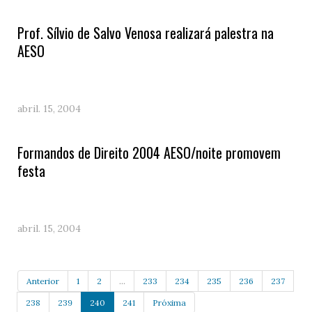
Prof. Sílvio de Salvo Venosa realizará palestra na
AESO
abril. 15, 2004
Formandos de Direito 2004 AESO/noite promovem
festa
abril. 15, 2004
Anterior
1
2
...
233
234
235
236
237
238
239
240
241
Próxima