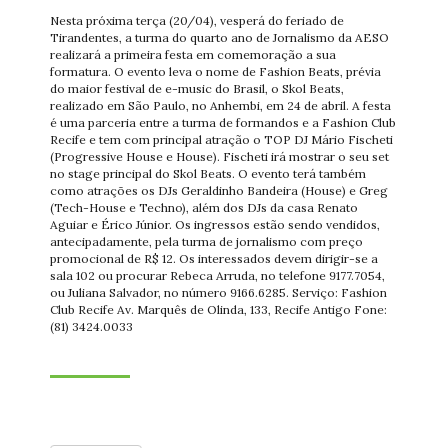
Nesta próxima terça (20/04), vesperá do feriado de
Tirandentes, a turma do quarto ano de Jornalismo da AESO
realizará a primeira festa em comemoração a sua
formatura. O evento leva o nome de Fashion Beats, prévia
do maior festival de e-music do Brasil, o Skol Beats,
realizado em São Paulo, no Anhembi, em 24 de abril. A festa
é uma parceria entre a turma de formandos e a Fashion Club
Recife e tem com principal atração o TOP DJ Mário Fischeti
(Progressive House e House). Fischeti irá mostrar o seu set
no stage principal do Skol Beats. O evento terá também
como atrações os DJs Geraldinho Bandeira (House) e Greg
(Tech-House e Techno), além dos DJs da casa Renato
Aguiar e Érico Júnior. Os ingressos estão sendo vendidos,
antecipadamente, pela turma de jornalismo com preço
promocional de R$ 12. Os interessados devem dirigir-se a
sala 102 ou procurar Rebeca Arruda, no telefone 9177.7054,
ou Juliana Salvador, no número 9166.6285. Serviço: Fashion
Club Recife Av. Marquês de Olinda, 133, Recife Antigo Fone:
(81) 3424.0033