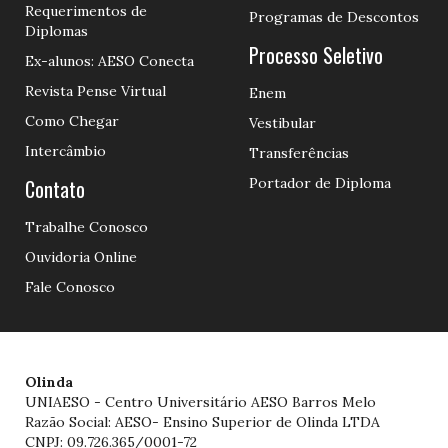
Requerimentos de
Programas de Descontos
Diplomas
Processo Seletivo
Ex-alunos: AESO Conecta
Revista Pense Virtual
Enem
Como Chegar
Vestibular
Intercâmbio
Transferências
Contato
Portador de Diploma
Trabalhe Conosco
Ouvidoria Online
Fale Conosco
Olinda
UNIAESO - Centro Universitário AESO Barros Melo
Razão Social: AESO- Ensino Superior de Olinda LTDA
CNPJ: 09.726.365/0001-72