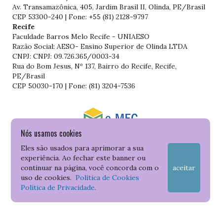
Av. Transamazônica, 405, Jardim Brasil II, Olinda, PE/Brasil
CEP 53300-240 | Fone: +55 (81) 2128-9797
Recife
Faculdade Barros Melo Recife - UNIAESO
Razão Social: AESO- Ensino Superior de Olinda LTDA
CNPJ: CNPJ: 09.726.365/0003-34
Rua do Bom Jesus, Nº 137, Bairro do Recife, Recife,
PE/Brasil
CEP 50030-170 | Fone: (81) 3204-7536
Nós usamos cookies
Consulte o cadastro da Instituição no Sistema do e-MEC
Eles são usados para aprimorar a sua
experiência. Ao fechar este banner ou
continuar na página, você concorda com o
aceitar
uso de cookies.
Política de Cookies
Política de Privacidade
.