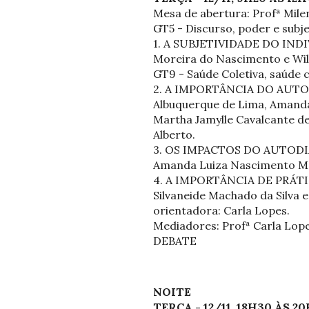
Mesa de abertura: Profª Mile
GT5 - Discurso, poder e subje
1. A SUBJETIVIDADE DO IND
Moreira do Nascimento e Will
GT9 - Saúde Coletiva, saúde c
2. A IMPORTÂNCIA DO AUTO
Albuquerque de Lima, Amanda 
Martha Jamylle Cavalcante de 
Alberto.
3. OS IMPACTOS DO AUTODIA
Amanda Luiza Nascimento Mart
4. A IMPORTÂNCIA DE PRÁTI
Silvaneide Machado da Silva e
orientadora: Carla Lopes.
Mediadores: Profª Carla Lopes
DEBATE
NOITE
TERÇA - 12/11, 18H30 ÀS 2