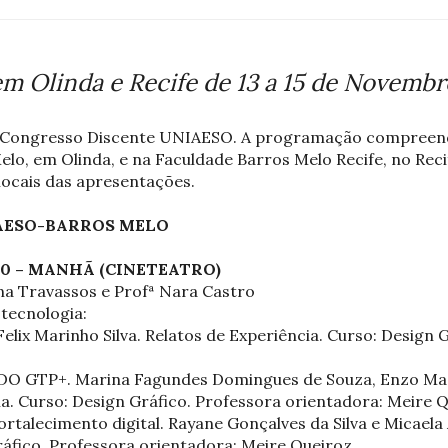
m Olinda e Recife de 13 a 15 de Novembr
I Congresso Discente UNIAESO. A programação compreen
lo, em Olinda, e na Faculdade Barros Melo Recife, no Reci
 locais das apresentações.
AESO-BARROS MELO
H10 – MANHÃ (CINETEATRO)
na Travassos e Profª Nara Castro
 tecnologia:
lix Marinho Silva. Relatos de Experiência. Curso: Design 
 GTP+. Marina Fagundes Domingues de Souza, Enzo Maci
ia. Curso: Design Gráfico. Professora orientadora: Meire Q
ecimento digital. Rayane Gonçalves da Silva e Micaela A
ráfico. Professora orientadora: Meire Queiroz.