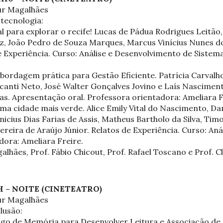
hur Magalhães
 tecnologia:
l para explorar o recife! Lucas de Pádua Rodrigues Leitão, 
, João Pedro de Souza Marques, Marcus Vinícius Nunes do
 Experiência. Curso: Análise e Desenvolvimento de Sistem
dagem prática para Gestão Eficiente. Patrícia Carvalho
nti Neto, José Walter Gonçalves Jovino e Laís Nascimento 
s. Apresentação oral. Professora orientadora: Ameliara F
a cidade mais verde. Alice Emily Vital do Nascimento, Dani
inicius Dias Farias de Assis, Matheus Bartholo da Silva, Tim
ereira de Araújo Júnior. Relatos de Experiência. Curso: An
dora: Ameliara Freire.
lhães, Prof. Fábio Chicout, Prof. Rafael Toscano e Prof. 
2H – NOITE (CINETEATRO)
hur Magalhães
lusão:
 de Memória para Desenvolver Leitura e Associação de 