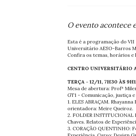
O evento acontece e
Esta é a programação do VI
Universitário AESO-Barros Me
Confira os temas, horários e
CENTRO UNIVERSITÁRIO 
TERÇA - 12/11, 7H30 ÀS 9
Mesa de abertura: Profª Mile
GT1 - Comunicação, justiça e
1. ELES ABRAÇAM. Rhayanna Fe
orientadora: Meire Queiroz.
2. FOLDER INSTITUCIONAL DO
Chaves. Relatos de Experiênc
3. CORAÇÃO QUENTINHO: Fortal
Experiência. Curso: Design G