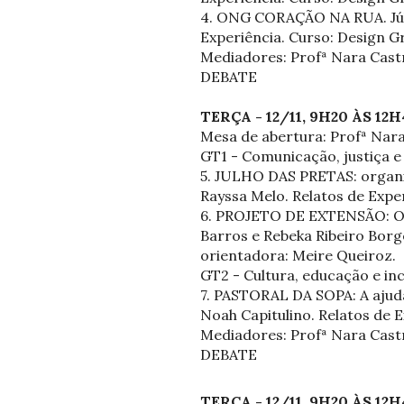
4. ONG CORAÇÃO NA RUA. Júlia
Experiência. Curso: Design G
Mediadores: Profª Nara Castr
DEBATE
TERÇA - 12/11, 9H20 ÀS 1
Mesa de abertura: Profª Nar
GT1 - Comunicação, justiça e
5. JULHO DAS PRETAS: organiz
Rayssa Melo. Relatos de Expe
6. PROJETO DE EXTENSÃO: Ofic
Barros e Rebeka Ribeiro Borg
orientadora: Meire Queiroz.
GT2 - Cultura, educação e in
7. PASTORAL DA SOPA: A ajuda
Noah Capitulino. Relatos de 
Mediadores: Profª Nara Castr
DEBATE
TERÇA - 12/11, 9H20 ÀS 1