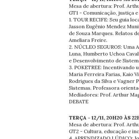
Mesa de abertura: Prof. Art
GT1 - Comunicação, justiça e
1. TOUR RECIFE: Seu guia loca
Jasson Eugênio Mendez Muniz
de Souza Marques. Relatos de
Ameliara Freire.
2. NÚCLEO SEGUROS: Uma Abor
Luna, Humberto Uchoa Cavalca
e Desenvolvimento de Sistema
3. POKETREE: Incentivando um
Maria Ferreira Farias, Kaio V
Rodrigues da Silva e Vagner P
Sistemas. Professora orienta
Mediadores: Prof. Arthur Maga
DEBATE
TERÇA - 12/11, 20H20 ÀS 2
Mesa de abertura: Prof. Art
GT2 - Cultura, educação e inc
4. APRENDIZADO LÚDICO: Jogo