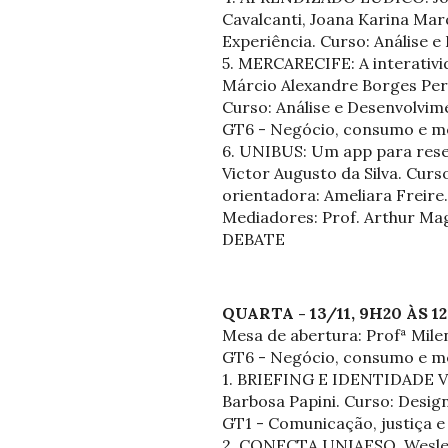
Cavalcanti, Joana Karina Marqu
Experiência. Curso: Análise 
5. MERCARECIFE: A interativid
Márcio Alexandre Borges Perei
Curso: Análise e Desenvolvim
GT6 - Negócio, consumo e m
6. UNIBUS: Um app para reserv
Victor Augusto da Silva. Curs
orientadora: Ameliara Freire.
Mediadores: Prof. Arthur Maga
DEBATE
QUARTA - 13/11, 9H20 ÀS 
Mesa de abertura: Profª Mile
GT6 - Negócio, consumo e m
1. BRIEFING E IDENTIDADE VI
Barbosa Papini. Curso: Desig
GT1 - Comunicação, justiça e
2. CONECTA UNIAESO. Wesley