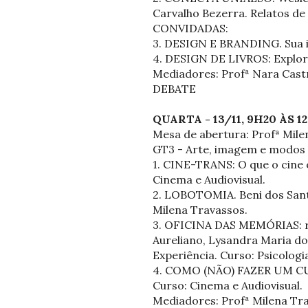
Carvalho Bezerra. Relatos de
CONVIDADAS:
3. DESIGN E BRANDING. Sua i
4. DESIGN DE LIVROS: Explora
Mediadores: Profª Nara Castr
DEBATE
QUARTA - 13/11, 9H20 ÀS 
Mesa de abertura: Profª Mile
GT3 - Arte, imagem e modos 
1. CINE-TRANS: O que o cine 
Cinema e Audiovisual.
2. LOBOTOMIA. Beni dos Santo
Milena Travassos.
3. OFICINA DAS MEMÓRIAS: re
Aureliano, Lysandra Maria dos
Experiência. Curso: Psicologi
4. COMO (NÃO) FAZER UM CUR
Curso: Cinema e Audiovisual.
Mediadores: Profª Milena Trav