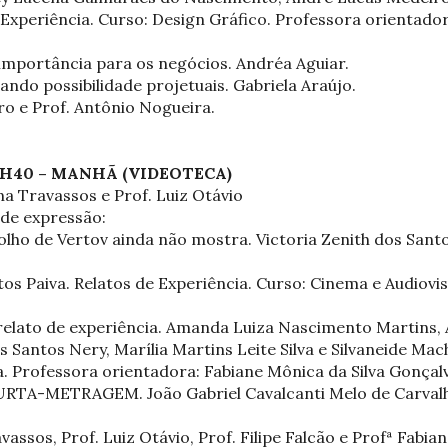
 Experiência. Curso: Design Gráfico. Professora orientado
mportância para os negócios. Andréa Aguiar.
ndo possibilidade projetuais. Gabriela Araújo.
o e Prof. Antônio Nogueira.
12H40 – MANHÃ (VIDEOTECA)
na Travassos e Prof. Luiz Otávio
de expressão:
olho de Vertov ainda não mostra. Victoria Zenith dos Sant
s Paiva. Relatos de Experiência. Curso: Cinema e Audiovis
lato de experiência. Amanda Luiza Nascimento Martins, 
 Santos Nery, Marília Martins Leite Silva e Silvaneide Mach
a. Professora orientadora: Fabiane Mônica da Silva Gonçal
TA-METRAGEM. João Gabriel Cavalcanti Melo de Carvalho.
assos, Prof. Luiz Otávio, Prof. Filipe Falcão e Profª Fabia