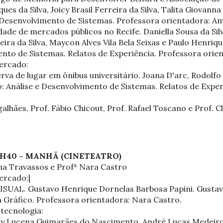
es da Silva, Joicy Brasil Ferreira da Silva, Talita Giovanna 
e Desenvolvimento de Sistemas. Professora orientadora: Am
ade de mercados públicos no Recife. Daniella Sousa da Silva
ra da Silva, Maycon Alves Vila Bela Seixas e Paulo Henriqu
ento de Sistemas. Relatos de Experiência. Professora orien
ercado:
a de lugar em ônibus universitário. Joana D'arc, Rodolfo 
o: Análise e Desenvolvimento de Sistemas. Relatos de Expe
lhães, Prof. Fábio Chicout, Prof. Rafael Toscano e Prof. 
12H40 – MANHÃ (CINETEATRO)
na Travassos e Profª Nara Castro
ercado:|
SUAL. Gustavo Henrique Dornelas Barbosa Papini. Gusta
n Gráfico. Professora orientadora: Nara Castro.
 tecnologia:
 Lucena Guimarães do Nascimento, André Lucas Medeiro