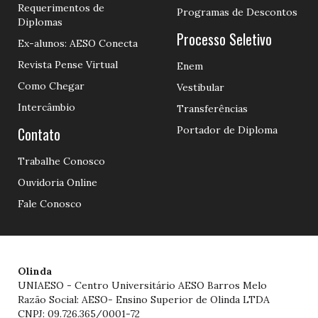
Requerimentos de
Programas de Descontos
Diplomas
Processo Seletivo
Ex-alunos: AESO Conecta
Revista Pense Virtual
Enem
Como Chegar
Vestibular
Intercâmbio
Transferências
Contato
Portador de Diploma
Trabalhe Conosco
Ouvidoria Online
Fale Conosco
Olinda
UNIAESO - Centro Universitário AESO Barros Melo
Razão Social: AESO- Ensino Superior de Olinda LTDA
CNPJ: 09.726.365/0001-72