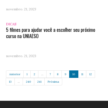
novembro. 21, 2023
DICAS
5 filmes para ajudar você a escolher seu próximo
curso na UNIAESO
novembro. 21, 2023
Anterior
1
2
...
7
8
9
10
11
12
13
...
240
241
Próxima