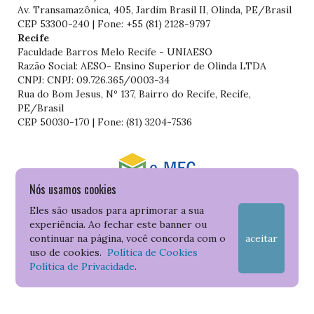
Av. Transamazônica, 405, Jardim Brasil II, Olinda, PE/Brasil
CEP 53300-240 | Fone: +55 (81) 2128-9797
Recife
Faculdade Barros Melo Recife - UNIAESO
Razão Social: AESO- Ensino Superior de Olinda LTDA
CNPJ: CNPJ: 09.726.365/0003-34
Rua do Bom Jesus, Nº 137, Bairro do Recife, Recife,
PE/Brasil
CEP 50030-170 | Fone: (81) 3204-7536
Nós usamos cookies
Consulte o cadastro da Instituição no Sistema do e-MEC
Eles são usados para aprimorar a sua
experiência. Ao fechar este banner ou
continuar na página, você concorda com o
aceitar
uso de cookies.
Política de Cookies
Política de Privacidade
.