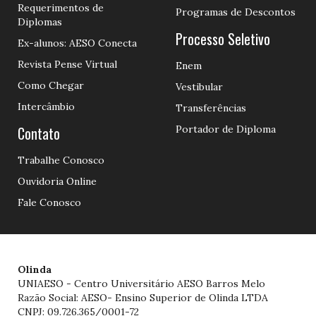
Requerimentos de
Programas de Descontos
Diplomas
Processo Seletivo
Ex-alunos: AESO Conecta
Revista Pense Virtual
Enem
Como Chegar
Vestibular
Intercâmbio
Transferências
Contato
Portador de Diploma
Trabalhe Conosco
Ouvidoria Online
Fale Conosco
Olinda
UNIAESO - Centro Universitário AESO Barros Melo
Razão Social: AESO- Ensino Superior de Olinda LTDA
CNPJ: 09.726.365/0001-72