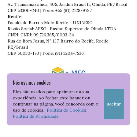
Av. Transamazônica, 405, Jardim Brasil II, Olinda, PE/Brasil
CEP 53300-240 | Fone: +55 (81) 2128-9797
Recife
Faculdade Barros Melo Recife - UNIAESO
Razão Social: AESO- Ensino Superior de Olinda LTDA
CNPJ: CNPJ: 09.726.365/0003-34
Rua do Bom Jesus, Nº 137, Bairro do Recife, Recife,
PE/Brasil
CEP 50030-170 | Fone: (81) 3204-7536
Nós usamos cookies
Consulte o cadastro da Instituição no Sistema do e-MEC
Eles são usados para aprimorar a sua
experiência. Ao fechar este banner ou
continuar na página, você concorda com o
aceitar
uso de cookies.
Política de Cookies
Política de Privacidade
.