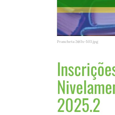
Prancheta 2@3x-503.jpg
Inscriçõe
Nivelame
2025.2