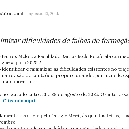
stitucional
agosto. 13, 2025
mizar dificuldades de falhas de formaçã
-Barros Melo e a Faculdade Barros Melo Recife abrem ins
guesa para 2025.2.
identificar e minimizar as dificuldades existentes no tra
ma revisão de conteúdo, proporcionando, por meio de expl
u não aprendidos.
is no período entre 13 e 29 de agosto de 2025. Os interes
ão
Clicando aqui
.
lamento ocorrem pelo Google Meet, às quartas feiras, das
ovembro.
 nivelamento pode ser incluída ncomo atividade complemen