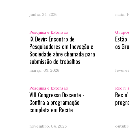
junho. 24, 2026
maio. 1
Pesquisa e Extensão
Grupos
IX Devir: Encontro de
Estão 
Pesquisadores em Inovação e
os Gru
Sociedade abre chamada para
submissão de trabalhos
março. 09, 2026
feverei
Pesquisa e Extensão
Rec n' 
VIII Congresso Discente -
Rec n'
Confira a programação
progr
completa em Recife
novembro. 04, 2025
outubro