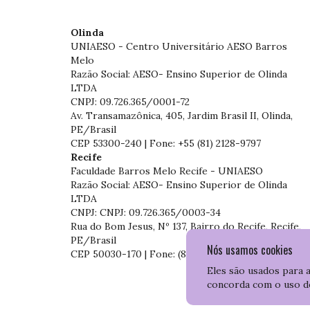
Olinda
UNIAESO - Centro Universitário AESO Barros
Melo
Razão Social: AESO- Ensino Superior de Olinda
LTDA
CNPJ: 09.726.365/0001-72
Av. Transamazônica, 405, Jardim Brasil II, Olinda,
PE/Brasil
CEP 53300-240 | Fone: +55 (81) 2128-9797
Recife
Faculdade Barros Melo Recife - UNIAESO
Razão Social: AESO- Ensino Superior de Olinda
LTDA
CNPJ: CNPJ: 09.726.365/0003-34
Rua do Bom Jesus, Nº 137, Bairro do Recife, Recife,
PE/Brasil
Nós usamos cookies
CEP 50030-170 | Fone: (81) 3204-7536
Eles são usados para 
concorda com o uso d