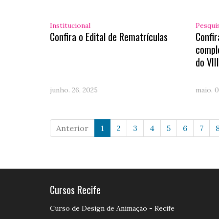
Institucional
Pesqui
Confira o Edital de Rematrículas
Confi
compl
do VII
junho. 26, 2025
maio. 0
Anterior
1
2
3
4
5
6
7
Cursos Recife
Curso de Design de Animação - Recife