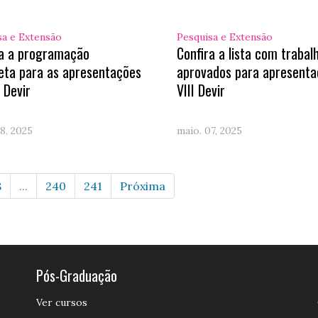
sa e Extensão
Pesquisa e Extensão
ra a programação
Confira a lista com trabal
eta para as apresentações
aprovados para apresenta
I Devir
VIII Devir
8, 2025
maio. 07, 2025
8
...
240
241
Próxima
Pós-Graduação
Ver cursos