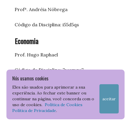
Profª. Andréia Nóbrega
Código da Disciplina: i55d5qs
Economia
Prof. Hugo Raphael
Código da Disciplina: 7werww7
Nós usamos cookies
Direito Processual Civil V
Eles são usados para aprimorar a sua
experiência. Ao fechar este banner ou
continuar na página, você concorda com o
aceitar
Prof. João Armando Costa Menezes
uso de cookies.
Política de Cookies
Política de Privacidade
.
Código da disciplina: xqfqnpr