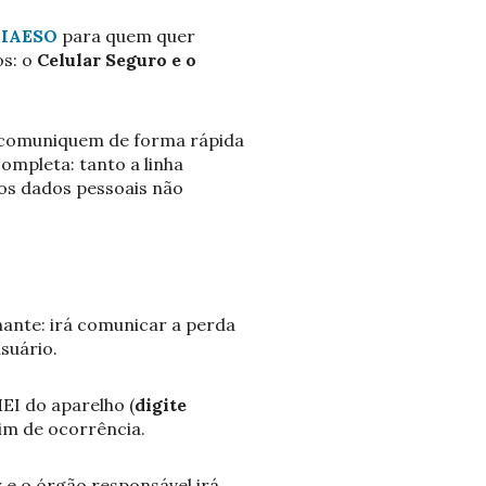
NIAESO
para quem quer
os: o
Celular Seguro e o
s comuniquem de forma rápida
ompleta: tanto a linha
ros dados pessoais não
hante: irá comunicar a perda
suário.
EI do aparelho (
digite
tim de ocorrência.
 e o órgão responsável irá