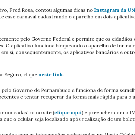
ativo, Fred Rosa, contou algumas dicas no
Instagram da U
e esse carnaval cadastrando o aparelho em dois aplicativ
ntemente pelo Governo Federal e permite que os cidadão
es. O aplicativo funciona bloqueando o aparelho de forma c
o em si, consequentemente, os aplicativos bancários e out
ar Seguro, clique
neste link
.
ado pelo Governo de Pernambuco e funciona de forma semel
etentes e tentar recuperar da forma mais rápida para o u
ar um cadastro no site (
clique aqui
) e preencher com o IM
ra que o celular seja localizado após realização de um bole
uzados com as informações cadastradas no Alerta Celular