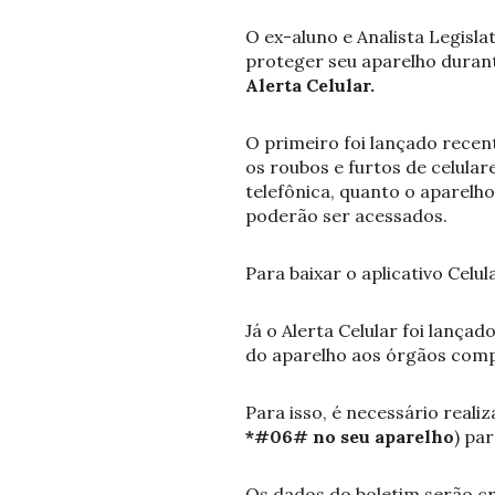
O ex-aluno e Analista Legisl
proteger seu aparelho durant
Alerta Celular.
O primeiro foi lançado rece
os roubos e furtos de celular
telefônica, quanto o aparelh
poderão ser acessados.
Para baixar o aplicativo Celul
Já o Alerta Celular foi lanç
do aparelho aos órgãos comp
Para isso, é necessário realiz
*#06# no seu aparelho
) pa
Os dados do boletim serão cr