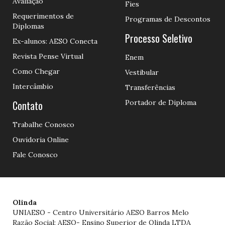
Avaliação
Fies
Requerimentos de
Programas de Descontos
Diplomas
Processo Seletivo
Ex-alunos: AESO Conecta
Revista Pense Virtual
Enem
Como Chegar
Vestibular
Intercâmbio
Transferências
Contato
Portador de Diploma
Trabalhe Conosco
Ouvidoria Online
Fale Conosco
Olinda
UNIAESO - Centro Universitário AESO Barros Melo
Razão Social: AESO- Ensino Superior de Olinda LTDA