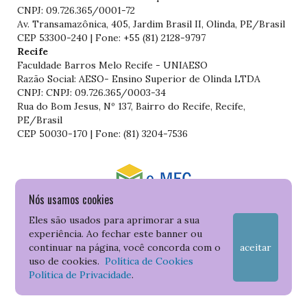
CNPJ: 09.726.365/0001-72
Av. Transamazônica, 405, Jardim Brasil II, Olinda, PE/Brasil
CEP 53300-240 | Fone: +55 (81) 2128-9797
Recife
Faculdade Barros Melo Recife - UNIAESO
Razão Social: AESO- Ensino Superior de Olinda LTDA
CNPJ: CNPJ: 09.726.365/0003-34
Rua do Bom Jesus, Nº 137, Bairro do Recife, Recife,
PE/Brasil
CEP 50030-170 | Fone: (81) 3204-7536
Nós usamos cookies
Consulte o cadastro da Instituição no Sistema do e-MEC
Eles são usados para aprimorar a sua
experiência. Ao fechar este banner ou
continuar na página, você concorda com o
aceitar
uso de cookies.
Política de Cookies
Política de Privacidade
.