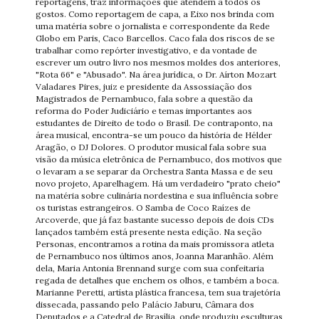
reportagens, traz informações que atendem a todos os
gostos. Como reportagem de capa, a Eixo nos brinda com
uma matéria sobre o jornalista e correspondente da Rede
Globo em Paris, Caco Barcellos. Caco fala dos riscos de se
trabalhar como repórter investigativo, e da vontade de
escrever um outro livro nos mesmos moldes dos anteriores,
"Rota 66" e "Abusado". Na área jurídica, o Dr. Aírton Mozart
Valadares Pires, juiz e presidente da Assossiação dos
Magistrados de Pernambuco, fala sobre a questão da
reforma do Poder Judiciário e temas importantes aos
estudantes de Direito de todo o Brasil. De contraponto, na
área musical, encontra-se um pouco da história de Hélder
Aragão, o DJ Dolores. O produtor musical fala sobre sua
visão da música eletrônica de Pernambuco, dos motivos que
o levaram a se separar da Orchestra Santa Massa e de seu
novo projeto, Aparelhagem. Há um verdadeiro "prato cheio"
na matéria sobre culinária nordestina e sua influência sobre
os turistas estrangeiros. O Samba de Coco Raízes de
Arcoverde, que já faz bastante sucesso depois de dois CDs
lançados também está presente nesta edição. Na seção
Personas, encontramos a rotina da mais promissora atleta
de Pernambuco nos últimos anos, Joanna Maranhão. Além
dela, Maria Antonia Brennand surge com sua confeitaria
regada de detalhes que enchem os olhos, e também a boca.
Marianne Peretti, artísta plástica francesa, tem sua trajetória
dissecada, passando pelo Palácio Jaburu, Câmara dos
Deputados e a Catedral de Brasília, onde produziu esculturas