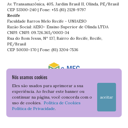
Av. Transamazônica, 405, Jardim Brasil II, Olinda, PE/Brasil
CEP 53300-240 | Fone: +55 (81) 2128-9797
Recife
Faculdade Barros Melo Recife - UNIAESO
Razão Social: AESO- Ensino Superior de Olinda LTDA
CNPJ: CNPJ: 09.726.365/0003-34
Rua do Bom Jesus, Nº 137, Bairro do Recife, Recife,
PE/Brasil
CEP 50030-170 | Fone: (81) 3204-7536
Nós usamos cookies
Consulte o cadastro da Instituição no Sistema do e-MEC
Eles são usados para aprimorar a sua
experiência. Ao fechar este banner ou
continuar na página, você concorda com o
aceitar
uso de cookies.
Política de Cookies
Política de Privacidade
.