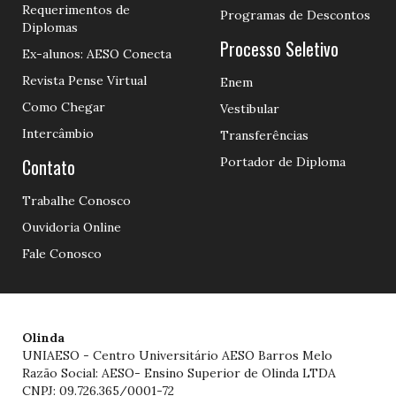
Requerimentos de
Programas de Descontos
Diplomas
Processo Seletivo
Ex-alunos: AESO Conecta
Revista Pense Virtual
Enem
Como Chegar
Vestibular
Intercâmbio
Transferências
Contato
Portador de Diploma
Trabalhe Conosco
Ouvidoria Online
Fale Conosco
Olinda
UNIAESO - Centro Universitário AESO Barros Melo
Razão Social: AESO- Ensino Superior de Olinda LTDA
CNPJ: 09.726.365/0001-72