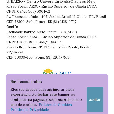
UNIAESO - Centro Universitário AESO Barros Melo
Razão Social: AESO- Ensino Superior de Olinda LTDA
CNPJ: 09.726.365/0001-72
Av. Transamazônica, 405, Jardim Brasil II, Olinda, PE/Brasil
CEP 53300-240 | Fone: +55 (81) 2128-9797
Recife
Faculdade Barros Melo Recife - UNIAESO
Razão Social: AESO- Ensino Superior de Olinda LTDA
CNPJ: CNPJ: 09.726.365/0003-34
Rua do Bom Jesus, Nº 137, Bairro do Recife, Recife,
PE/Brasil
CEP 50030-170 | Fone: (81) 3204-7536
Nós usamos cookies
Consulte o cadastro da Instituição no Sistema do e-MEC
Eles são usados para aprimorar a sua
experiência. Ao fechar este banner ou
continuar na página, você concorda com o
aceitar
uso de cookies.
Política de Cookies
Política de Privacidade
.