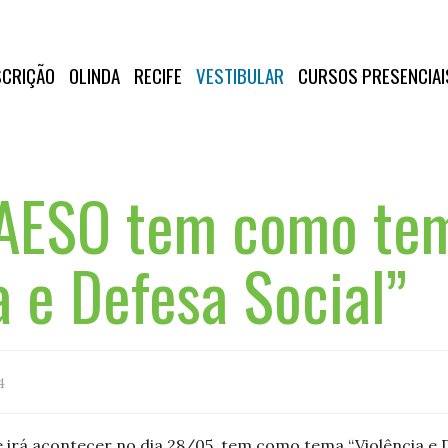
SCRIÇÃO
OLINDA
RECIFE
VESTIBULAR
CURSOS PRESENCIAI
 AESO tem como te
a e Defesa Social”
4
 irá acontecer no dia 28/05, tem como tema “Violência e De