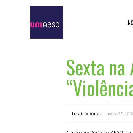
IN
Sexta na
“Violênci
Institucional
maio. 25, 200
A próxima Sexta na AESO, que