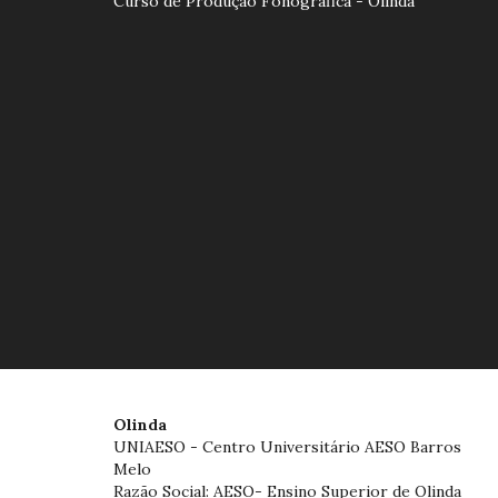
Curso de Produção Fonográfica - Olinda
Olinda
UNIAESO - Centro Universitário AESO Barros
Melo
Razão Social: AESO- Ensino Superior de Olinda