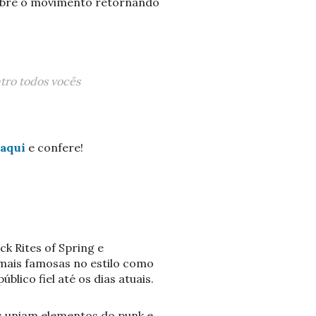
obre o movimento retornando
tro todos vocês
 aqui
e confere!
k Rites of Spring e
mais famosas no estilo como
blico fiel até os dias atuais.
as uniam elementos do punk e