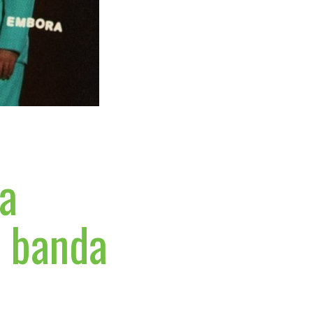
a
 banda