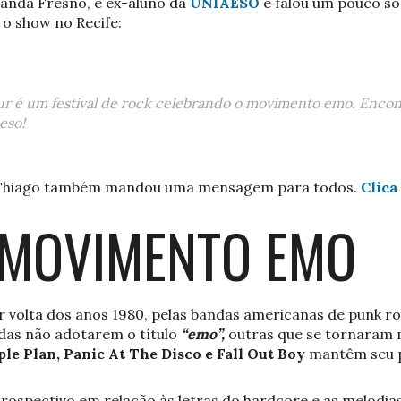
banda Fresno, é ex-aluno da
UNIAESO
e falou um pouco s
 o show no Recife:
ur é um festival de rock celebrando o movimento emo. Encon
eso!
Thiago também mandou uma mensagem para todos.
Clica
 MOVIMENTO EMO
r volta dos anos 1980, pelas bandas americanas de punk roc
das não adotarem o título
“emo”,
outras que se tornaram 
e Plan, Panic At The Disco e Fall Out Boy
mantêm seu pú
ntrospectivo em relação às letras do hardcore e as melodi