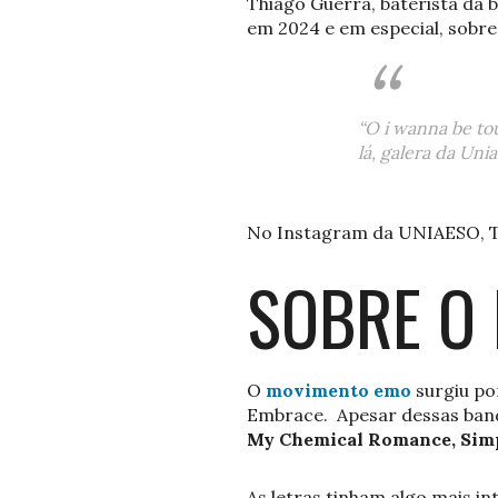
Thiago Guerra, baterista da 
em 2024 e em especial, sobre
“O i wanna be to
lá, galera da Unia
No Instagram da UNIAESO, 
SOBRE O
O
movimento emo
surgiu po
Embrace. Apesar dessas ban
My Chemical Romance, Simpl
As letras tinham algo mais i