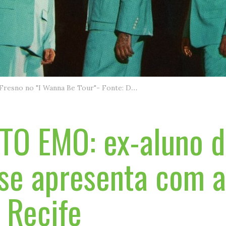
Ex aluno da UNIAESO toca com a Fresno no "I Wanna Be Tour"- Fonte: Divulgação
O EMO: ex-aluno d
se apresenta com a
 Recife