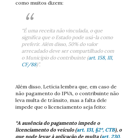
como muitos dizem:
“É uma receita não vinculada, o que
significa que o Estado pode usá-la como
preferir. Além disso, 50% do valor
arrecadado deve ser compartilhado com
o Município do contribuinte (
art. 158, III,
CF/88
)”.
Além disso, Letícia lembra que, em caso de
não pagamento do IPVA, o contribuinte não
leva multa de trânsito, mas a falta dele
impede que o licenciamento seja feito:
“A ausência do pagamento impede o
licenciamento do veículo (
art. 131, §2º, CTB
), o
que pode levar à aplicação de multa (
art. 230,