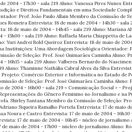
 de 2004 - 17h30 - sala 219 Aluno: Vanessa Pires Nunes Entr
Jurisdição e Direitos Fundamentais em uma Sociedade Comp
ntador: Prof. João Paulo Allain Membro da Comissão de Sel
ues Romeira Entrevista: 18 de maio de 2004 - 14h30 - sala 
sta: 18 de maio de 2004 - 14h45 - sala 219 Aluno: Mariana 
4 - 15h00 - sala 219 Aluno: Raffaela Maria Chiappetta de L
no: Yuri Andrei Bold Queiroz Entrevista: 18 de maio de 2004 
na Instituições: Uma Abordagem Sociológica Orientador: P
ssão de Seleção: Prof. José Guimarães Caminha Aluno: Pri
4 - 16h15 - sala 219 Aluno: Valberes Bernardo do Nasciment
19 Aluno: Thaminne Nathália Cabral Alves da Silva Entrevis
 - Projeto: Comércio Exterior e Informática no Estado de
omissão de Seleção: Prof. José Guimarães Caminha Aluno: 
aio de 2004 - 16h00 - sala 219 < Comunicação Social > - P
Representações do Gênero Feminino no Jornalismo e na Pu
ofa. Shirley Santana Membro da Comissão de Seleção: Pro
 Adriano Siqueira Ramalho Portela Entrevista: 17 de maio d
ssa Noura e Castro Entrevista: 17 de maio de 2004 - 16h30 
evista: 17 de maio de 2004 - 16h45 - núcleo de jornalismo
17 de maio de 2004 - 17h00 - núcleo de jornalismo Aluno: 