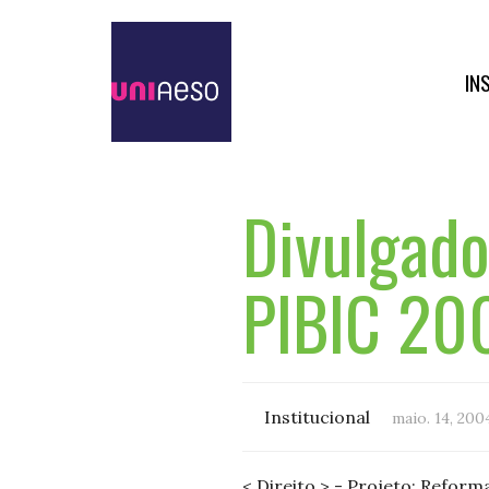
IN
Divulgado
PIBIC 20
Institucional
maio. 14, 200
< Direito > - Projeto: Reform