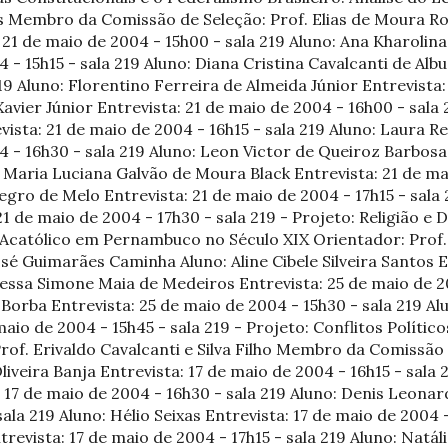
s Membro da Comissão de Seleção: Prof. Elias de Moura Ro
21 de maio de 2004 - 15h00 - sala 219 Aluno: Ana Kharoli
4 - 15h15 - sala 219 Aluno: Diana Cristina Cavalcanti de Alb
19 Aluno: Florentino Ferreira de Almeida Júnior Entrevista:
 Xavier Júnior Entrevista: 21 de maio de 2004 - 16h00 - sala
ista: 21 de maio de 2004 - 16h15 - sala 219 Aluno: Laura 
4 - 16h30 - sala 219 Aluno: Leon Victor de Queiroz Barbosa
: Maria Luciana Galvão de Moura Black Entrevista: 21 de ma
ro de Melo Entrevista: 21 de maio de 2004 - 17h15 - sala 
1 de maio de 2004 - 17h30 - sala 219 - Projeto: Religião e Dir
o Acatólico em Pernambuco no Século XIX Orientador: Prof
sé Guimarães Caminha Aluno: Aline Cibele Silveira Santos 
ressa Simone Maia de Medeiros Entrevista: 25 de maio de 20
orba Entrevista: 25 de maio de 2004 - 15h30 - sala 219 A
maio de 2004 - 15h45 - sala 219 - Projeto: Conflitos Políti
f. Erivaldo Cavalcanti e Silva Filho Membro da Comissão d
iveira Banja Entrevista: 17 de maio de 2004 - 16h15 - sala 2
: 17 de maio de 2004 - 16h30 - sala 219 Aluno: Denis Leonar
ala 219 Aluno: Hélio Seixas Entrevista: 17 de maio de 2004 
trevista: 17 de maio de 2004 - 17h15 - sala 219 Aluno: Natá