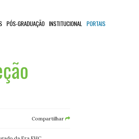
S
PÓS-GRADUAÇÃO
INSTITUCIONAL
PORTAIS
eção
Compartilhar
 Legado da Era FHC