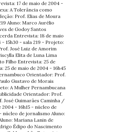
evista: 17 de maio de 2004 -
lexa: A Tolerância como
eção: Prof. Elias de Moura
219 Aluno: Marco Aurélio
Alves de Godoy Santos
acerda Entrevista: 18 de maio
- 15h30 - sala 219 - Projeto:
rof. José Luiz de Amorim
scylla Elita de Luna Lima
o Filho Entrevista: 25 de
ta: 25 de maio de 2004 - 16h45
 Pernambuco Orientador: Prof.
Paulo Gustavo de Morais
rojeto: A Mulher Pernambucana
blicidade Orientador: Prof.
f. José Guimarães Caminha /
e 2004 - 16h15 - núcleo de
- núcleo de jornalismo Aluno:
 Aluno: Mariana Lanin de
Rodrigo Édipo do Nascimento