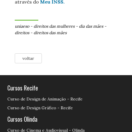
através do
Meu INSS.
uniaeso
-
direitos das mulheres
-
dia das mães
-
direitos
-
direitos das mães
voltar
Cursos Recife
Curso de Design de Animação - Recife
Curso de Design Gráfico - Recife
Cursos Olinda
Curso de Cinema e Audiovisual - Olinda