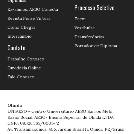
Diplomas
Processo Seletivo
Ex-alunos: AESO Conecta
Revista Pense Virtual
Enem
Como Chegar
Vestibular
Intercâmbio
Transferências
Contato
Portador de Diploma
Trabalhe Conosco
Ouvidoria Online
Fale Conosco
Olinda
UNIAESO - Centro Universitário AESO Barros Melo
Razão Social: AESO- Ensino Superior de Olinda LTDA
CNPJ: 09.726.365/0001-72
Av. Transamazônica, 405, Jardim Brasil II, Olinda, PE/Brasil