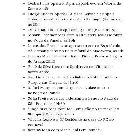
Délbert Lins opera P. A para Spokfrevo em Vitória de
Santo Antão
Diogo Guedes opera P. A. para Lenine e de Spok
Frevo Orquestra no Carnaval do Papangu (Bezerros),
às 18h
DJ Damata toca no aparantinga Louge Resort, AL
Johann Brehmer toca com a Orquestra Malassombro
no Poço da Panela, às 20h
Lucas dos Prazeres se apresenta com o Espetáculo
Zé Tamanquinho no Polo Infantil da Macaxeira, às 17h
Luccas Maia toca com Banda Fim de Feira na Lagoa
do Araçá, 21h10
Pepê da Silva toca com Spokfrevo em Vitória de
Santo Antão
Peu Lima toca com A Bandinha no Pólo Infantil do
Parque das Graças, às 18h40
Rafael Marques com Orquestra Malassombro
noPoço da Panela
Sofia Freire toca com Alessandra Leão no Pátio de
São Pedro, às 20h20
Tiago Silva toca com Kid Camaleão no Carnaval do
Shopping Guararapes, 16h
Vinícius Lezo é o DJ Residente na casa do PE no
carnaval
Sammy toca com Maciel Salú em Itambé