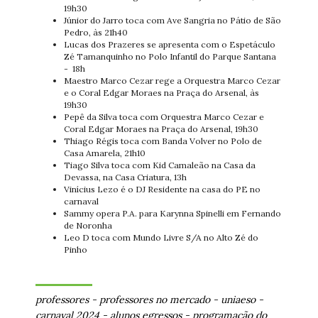
19h30
Júnior do Jarro toca com Ave Sangria no Pátio de São
Pedro, às 21h40
Lucas dos Prazeres se apresenta com o Espetáculo
Zé Tamanquinho no Polo Infantil do Parque Santana
- 18h
Maestro Marco Cezar rege a Orquestra Marco Cezar
e o Coral Edgar Moraes na Praça do Arsenal, às
19h30
Pepê da Silva toca com Orquestra Marco Cezar e
Coral Edgar Moraes na Praça do Arsenal, 19h30
Thiago Régis toca com Banda Volver no Polo de
Casa Amarela, 21h10
Tiago Silva toca com Kid Camaleão na Casa da
Devassa, na Casa Criatura, 13h
Vinícius Lezo é o DJ Residente na casa do PE no
carnaval
Sammy opera P.A. para Karynna Spinelli em Fernando
de Noronha
Leo D toca com Mundo Livre S/A no Alto Zé do
Pinho
professores
-
professores no mercado
-
uniaeso
-
carnaval 2024
-
alunos egressos
-
programação do