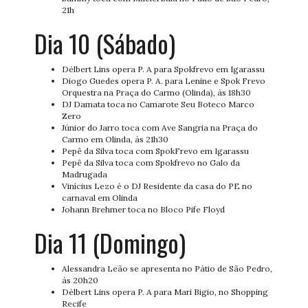
21h
Dia 10 (Sábado)
Délbert Lins opera P. A para Spokfrevo em Igarassu
Diogo Guedes opera P. A. para Lenine e Spok Frevo
Orquestra na Praça do Carmo (Olinda), às 18h30
DJ Damata toca no Camarote Seu Boteco Marco
Zero
Júnior do Jarro toca com Ave Sangria na Praça do
Carmo em Olinda, às 21h30
Pepê da Silva toca com SpokFrevo em Igarassu
Pepê da Silva toca com Spokfrevo no Galo da
Madrugada
Vinícius Lezo é o DJ Residente da casa do PE no
carnaval em Olinda
Johann Brehmer toca no Bloco Pife Floyd
Dia 11 (Domingo)
Alessandra Leão se apresenta no Pátio de São Pedro,
às 20h20
Délbert Lins opera P. A para Mari Bigio, no Shopping
Recife