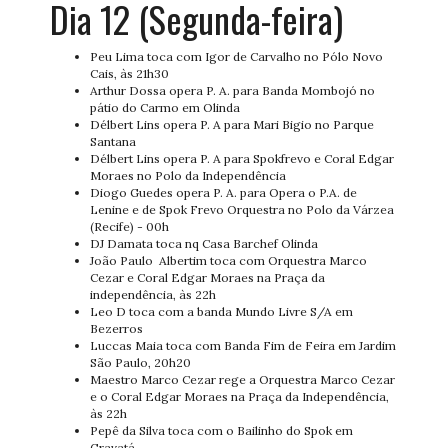
Dia 12 (Segunda-feira)
Peu Lima toca com Igor de Carvalho no Pólo Novo
Cais, às 21h30
Arthur Dossa opera P. A. para Banda Mombojó no
pátio do Carmo em Olinda
Délbert Lins opera P. A para Mari Bigio no Parque
Santana
Délbert Lins opera P. A para Spokfrevo e Coral Edgar
Moraes no Polo da Independência
Diogo Guedes opera P. A. para Opera o P.A. de
Lenine e de Spok Frevo Orquestra no Polo da Várzea
(Recife) - 00h
DJ Damata toca nq Casa Barchef Olinda
João Paulo Albertim toca com Orquestra Marco
Cezar e Coral Edgar Moraes na Praça da
independência, às 22h
Leo D toca com a banda Mundo Livre S/A em
Bezerros
Luccas Maia toca com Banda Fim de Feira em Jardim
São Paulo, 20h20
Maestro Marco Cezar rege a Orquestra Marco Cezar
e o Coral Edgar Moraes na Praça da Independência,
às 22h
Pepê da Silva toca com o Bailinho do Spok em
Gravatá