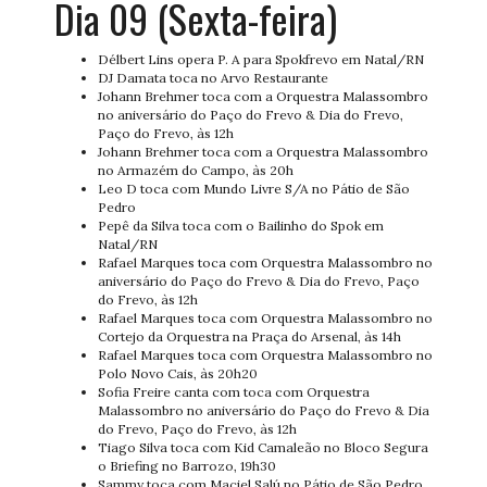
Dia 09 (Sexta-feira)
Délbert Lins opera P. A para Spokfrevo em Natal/RN
DJ Damata toca no Arvo Restaurante
Johann Brehmer toca com a Orquestra Malassombro
no aniversário do Paço do Frevo & Dia do Frevo,
Paço do Frevo, às 12h
Johann Brehmer toca com a Orquestra Malassombro
no Armazém do Campo, às 20h
Leo D toca com Mundo Livre S/A no Pátio de São
Pedro
Pepê da Silva toca com o Bailinho do Spok em
Natal/RN
Rafael Marques toca com Orquestra Malassombro no
aniversário do Paço do Frevo & Dia do Frevo, Paço
do Frevo, às 12h
Rafael Marques toca com Orquestra Malassombro no
Cortejo da Orquestra na Praça do Arsenal, às 14h
Rafael Marques toca com Orquestra Malassombro no
Polo Novo Cais, às 20h20
Sofia Freire canta com toca com Orquestra
Malassombro no aniversário do Paço do Frevo & Dia
do Frevo, Paço do Frevo, às 12h
Tiago Silva toca com Kid Camaleão no Bloco Segura
o Briefing no Barrozo, 19h30
Sammy toca com Maciel Salú no Pátio de São Pedro,