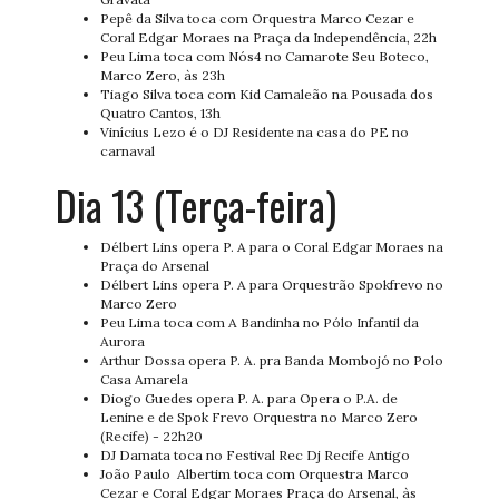
Pepê da Silva toca com Orquestra Marco Cezar e
Coral Edgar Moraes na Praça da Independência, 22h
Peu Lima toca com Nós4 no Camarote Seu Boteco,
Marco Zero, às 23h
Tiago Silva toca com Kid Camaleão na Pousada dos
Quatro Cantos, 13h
Vinícius Lezo é o DJ Residente na casa do PE no
carnaval
Dia 13 (Terça-feira)
Délbert Lins opera P. A para o Coral Edgar Moraes na
Praça do Arsenal
Délbert Lins opera P. A para Orquestrão Spokfrevo no
Marco Zero
Peu Lima toca com A Bandinha no Pólo Infantil da
Aurora
Arthur Dossa opera P. A. pra Banda Mombojó no Polo
Casa Amarela
Diogo Guedes opera P. A. para Opera o P.A. de
Lenine e de Spok Frevo Orquestra no Marco Zero
(Recife) - 22h20
DJ Damata toca no Festival Rec Dj Recife Antigo
João Paulo Albertim toca com Orquestra Marco
Cezar e Coral Edgar Moraes Praça do Arsenal, às