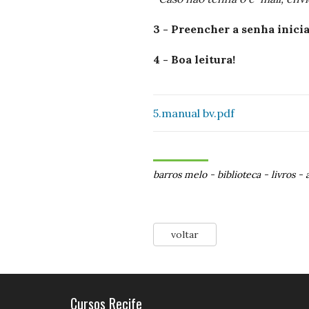
3 - Preencher a senha inici
4 - Boa leitura!
5.manual bv.pdf
barros melo
-
biblioteca
-
livros
-
voltar
Cursos Recife