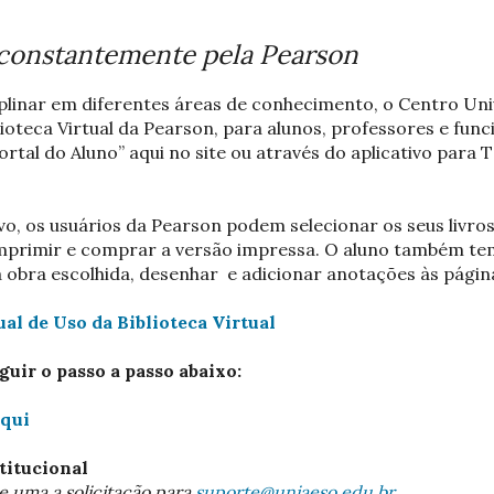
 constantemente pela Pearson
iplinar em diferentes áreas de conhecimento, o Centro Un
lioteca Virtual da Pearson, para alunos, professores e func
Portal do Aluno” aqui no site ou através do aplicativo para 
vo, os usuários da Pearson podem selecionar os seus livros
mprimir e comprar a versão impressa. O aluno também tem
a obra escolhida, desenhar e adicionar anotações às págin
al de Uso da Biblioteca Virtual
eguir o passo a passo abaixo:
aqui
titucional
e uma a solicitação para
suporte@uniaeso.edu.br
.