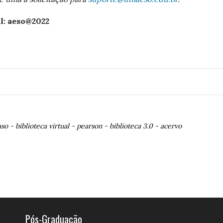
al: aeso@2022
aso
-
biblioteca virtual
-
pearson
-
biblioteca 3.0
-
acervo
Pós-Graduação