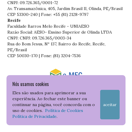
CNPJ: 09.726.365/0001-72
Av. Transamazônica, 405, Jardim Brasil II, Olinda, PE/Brasil
CEP 53300-240 | Fone: +55 (81) 2128-9797
Recife
Faculdade Barros Melo Recife - UNIAESO
Razão Social: AESO- Ensino Superior de Olinda LTDA
CNPJ: CNPJ: 09.726.365/0003-34
Rua do Bom Jesus, Nº 137, Bairro do Recife, Recife,
PE/Brasil
CEP 50030-170 | Fone: (81) 3204-7536
Nós usamos cookies
Consulte o cadastro da Instituição no Sistema do e-MEC
Eles são usados para aprimorar a sua
experiência. Ao fechar este banner ou
continuar na página, você concorda com o
aceitar
uso de cookies.
Política de Cookies
Política de Privacidade
.