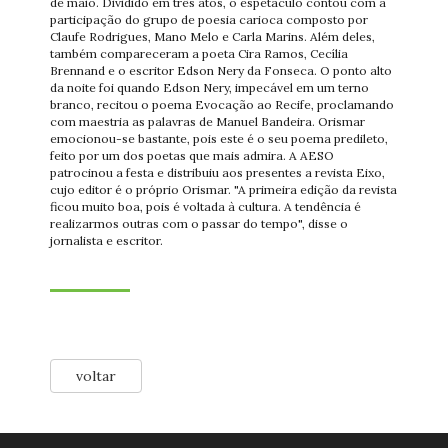
de maio. Dividido em três atos, o espetáculo contou com a
participação do grupo de poesia carioca composto por
Claufe Rodrigues, Mano Melo e Carla Marins. Além deles,
também compareceram a poeta Cira Ramos, Cecília
Brennand e o escritor Edson Nery da Fonseca. O ponto alto
da noite foi quando Edson Nery, impecável em um terno
branco, recitou o poema Evocação ao Recife, proclamando
com maestria as palavras de Manuel Bandeira. Orismar
emocionou-se bastante, pois este é o seu poema predileto,
feito por um dos poetas que mais admira. A AESO
patrocinou a festa e distribuiu aos presentes a revista Eixo,
cujo editor é o próprio Orismar. "A primeira edição da revista
ficou muito boa, pois é voltada à cultura. A tendência é
realizarmos outras com o passar do tempo", disse o
jornalista e escritor.
voltar