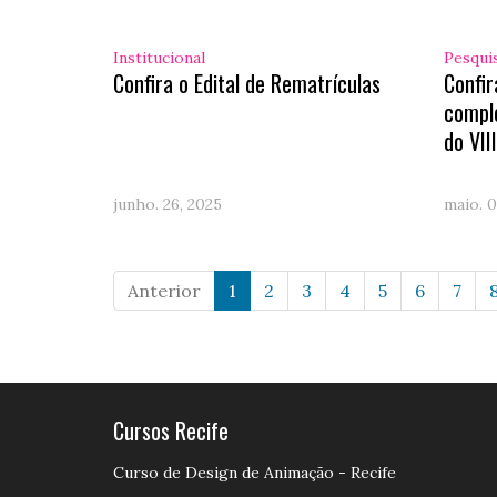
Institucional
Pesqui
Confira o Edital de Rematrículas
Confi
compl
do VII
junho. 26, 2025
maio. 0
Anterior
1
2
3
4
5
6
7
Cursos Recife
Curso de Design de Animação - Recife