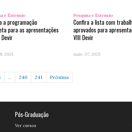
sa e Extensão
Pesquisa e Extensão
ra a programação
Confira a lista com trabal
eta para as apresentações
aprovados para apresenta
I Devir
VIII Devir
8, 2025
maio. 07, 2025
8
...
240
241
Próxima
Pós-Graduação
Ver cursos