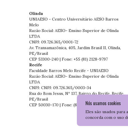
Olinda
UNIAESO - Centro Universitário AESO Barros
Melo
Razão Social: AESO- Ensino Superior de Olinda
LTDA
CNPJ: 09.726.365/0001-72
Av. Transamazônica, 405, Jardim Brasil II, Olinda,
PE/Brasil
CEP 53300-240 | Fone: +55 (81) 2128-9797
Recife
Faculdade Barros Melo Recife - UNIAESO
Razão Social: AESO- Ensino Superior de Olinda
LTDA
CNPJ: CNPJ: 09.726.365/0003-34
Rua do Bom Jesus, Nº 137, Bairro do Recife, Recife,
PE/Brasil
Nós usamos cookies
CEP 50030-170 | Fone: (81) 3204-7536
Eles são usados para 
concorda com o uso d