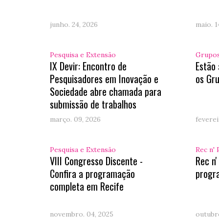
junho. 24, 2026
maio. 1
Pesquisa e Extensão
Grupos
IX Devir: Encontro de
Estão 
Pesquisadores em Inovação e
os Gru
Sociedade abre chamada para
submissão de trabalhos
março. 09, 2026
feverei
Pesquisa e Extensão
Rec n' 
VIII Congresso Discente -
Rec n'
Confira a programação
progr
completa em Recife
novembro. 04, 2025
outubro