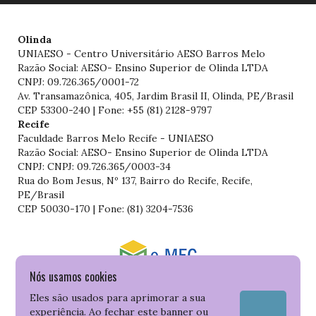
Olinda
UNIAESO - Centro Universitário AESO Barros Melo
Razão Social: AESO- Ensino Superior de Olinda LTDA
CNPJ: 09.726.365/0001-72
Av. Transamazônica, 405, Jardim Brasil II, Olinda, PE/Brasil
CEP 53300-240 | Fone: +55 (81) 2128-9797
Recife
Faculdade Barros Melo Recife - UNIAESO
Razão Social: AESO- Ensino Superior de Olinda LTDA
CNPJ: CNPJ: 09.726.365/0003-34
Rua do Bom Jesus, Nº 137, Bairro do Recife, Recife,
PE/Brasil
CEP 50030-170 | Fone: (81) 3204-7536
Nós usamos cookies
Consulte o cadastro da Instituição no Sistema do e-MEC
Eles são usados para aprimorar a sua
experiência. Ao fechar este banner ou