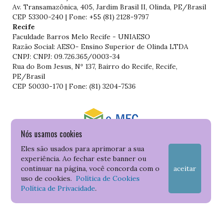
Av. Transamazônica, 405, Jardim Brasil II, Olinda, PE/Brasil
CEP 53300-240 | Fone: +55 (81) 2128-9797
Recife
Faculdade Barros Melo Recife - UNIAESO
Razão Social: AESO- Ensino Superior de Olinda LTDA
CNPJ: CNPJ: 09.726.365/0003-34
Rua do Bom Jesus, Nº 137, Bairro do Recife, Recife,
PE/Brasil
CEP 50030-170 | Fone: (81) 3204-7536
Nós usamos cookies
Consulte o cadastro da Instituição no Sistema do e-MEC
Eles são usados para aprimorar a sua
experiência. Ao fechar este banner ou
continuar na página, você concorda com o
aceitar
uso de cookies.
Política de Cookies
Política de Privacidade
.