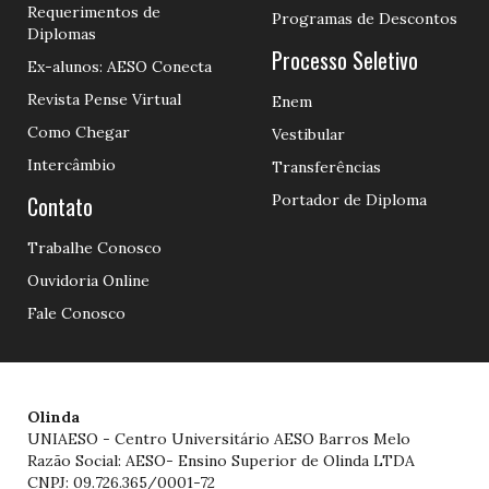
Requerimentos de
Programas de Descontos
Diplomas
Processo Seletivo
Ex-alunos: AESO Conecta
Revista Pense Virtual
Enem
Como Chegar
Vestibular
Intercâmbio
Transferências
Contato
Portador de Diploma
Trabalhe Conosco
Ouvidoria Online
Fale Conosco
Olinda
UNIAESO - Centro Universitário AESO Barros Melo
Razão Social: AESO- Ensino Superior de Olinda LTDA
CNPJ: 09.726.365/0001-72