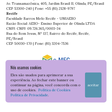
Av. Transamazônica, 405, Jardim Brasil II, Olinda, PE/Brasil
CEP 53300-240 | Fone: +55 (81) 2128-9797
Recife
Faculdade Barros Melo Recife - UNIAESO
Razão Social: AESO- Ensino Superior de Olinda LTDA
CNPJ: CNPJ: 09.726.365/0003-34
Rua do Bom Jesus, Nº 137, Bairro do Recife, Recife,
PE/Brasil
CEP 50030-170 | Fone: (81) 3204-7536
Nós usamos cookies
Consulte o cadastro da Instituição no Sistema do e-MEC
Eles são usados para aprimorar a sua
experiência. Ao fechar este banner ou
continuar na página, você concorda com o
aceitar
uso de cookies.
Política de Cookies
Política de Privacidade
.