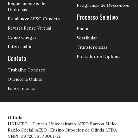
Requerimentos de
Programas de Descontos
Diplomas
Processo Seletivo
Ex-alunos: AESO Conecta
Revista Pense Virtual
Enem
Como Chegar
Vestibular
Intercâmbio
Transferências
Contato
Portador de Diploma
Trabalhe Conosco
Ouvidoria Online
Fale Conosco
Olinda
UNIAESO - Centro Universitário AESO Barros Melo
Razão Social: AESO- Ensino Superior de Olinda LTDA
CNPJ: 09.726.365/0001-72