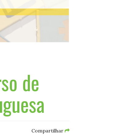
rso de
uguesa
Compartilhar