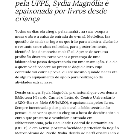
pela UFPE, Sydia Magnólia é
apaixonada por livros desde
criança
Todos os dias ela chega, pela manhã , na sala, ocupa a
mesa e abre a caixa de entrada do e-mail. Metódica, faz
questão de sinalizar logo os que irão para a lixeira, dividindo
o restante entre abas coloridas, para, posteriormente,
identificá-los de maneira mais fácil. Apesar de ser uma
profissão discreta, raras vezes a presença de uma
bibliotecária passa despercebida em uma instituição. É a ela
a quem você recorre ao precisar daquele livro cujo
conteúdo vai cair na prova, ou até mesmo quando necessita
de algum equipamento de apoio para realização de
atividades extraclasse.
Desde criança, Sydia Magnólia, profissional que coordena a
Biblioteca Nilzardo Carneiro Leão, do Centro Universitário
AESO-Barros Melo (UNIAESO), é apaixonada pelos livros.
Sempre incentivada pelos pais e avó, a bibliotecária não
pensou duas vezes quando chegou a hora de decidir sobre o
curso que prestaria o vestibular. Formada em
Biblioteconomia, pela Faculdade Federal de Pernambuco
(UFPE), e em Letras, por uma faculdade particular da Região
Metropolitana do Recife, Sydia, devido ao perfil organizado e