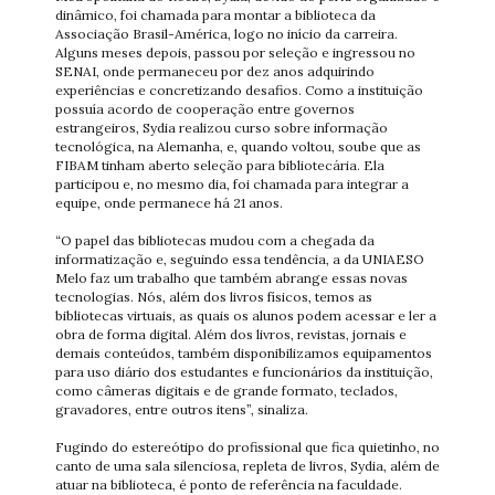
dinâmico, foi chamada para montar a biblioteca da
Associação Brasil-América, logo no início da carreira.
Alguns meses depois, passou por seleção e ingressou no
SENAI, onde permaneceu por dez anos adquirindo
experiências e concretizando desafios. Como a instituição
possuía acordo de cooperação entre governos
estrangeiros, Sydia realizou curso sobre informação
tecnológica, na Alemanha, e, quando voltou, soube que as
FIBAM tinham aberto seleção para bibliotecária. Ela
participou e, no mesmo dia, foi chamada para integrar a
equipe, onde permanece há 21 anos.
“O papel das bibliotecas mudou com a chegada da
informatização e, seguindo essa tendência, a da UNIAESO
Melo faz um trabalho que também abrange essas novas
tecnologias. Nós, além dos livros físicos, temos as
bibliotecas virtuais, as quais os alunos podem acessar e ler a
obra de forma digital. Além dos livros, revistas, jornais e
demais conteúdos, também disponibilizamos equipamentos
para uso diário dos estudantes e funcionários da instituição,
como câmeras digitais e de grande formato, teclados,
gravadores, entre outros itens”, sinaliza.
Fugindo do estereótipo do profissional que fica quietinho, no
canto de uma sala silenciosa, repleta de livros, Sydia, além de
atuar na biblioteca, é ponto de referência na faculdade.