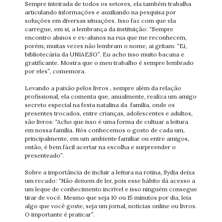
Sempre inteirada de todos os setores, ela também trabalha
articulando informações e auxiliando na pesquisa por
soluções em diversas situações. Isso faz com que ela
carregue, em si, a lembrança da instituição: “Sempre
encontro alunos e ex-alunos na rua que me reconhecem,
porém, muitas vezes não lembram o nome, ai gritam: “Ei,
bibliotecária da UNIAESO”. Eu acho isso muito bacana e
gratificante. Mostra que o meu trabalho é sempre lembrado
por eles”, comemora.
Levando a paixão pelos livros , sempre além da relação
profissional, ela comenta que, anualmente, realiza um amigo
secreto especial na festa natalina da família, onde os
presentes trocados, entre crianças, adolescentes e adultos,
são livros: “Acho que isso é uma forma de cultuar a leitura
em nossa família. Nós conhecemos o gosto de cada um,
principalmente, em um ambiente familiar ou entre amigos,
então, é bem fácil acertar na escolha e surpreender o
presenteado”.
Sobre a importância de incluir a leitura na rotina, Sydia deixa
um recado: “Não deixem de ler, pois esse hábito dá acesso a
um leque de conhecimento incrível e isso ninguém consegue
tirar de você. Mesmo que seja 10 ou 15 minutos por dia, leia
algo que você goste, seja um jornal, notícias online ou livros.
O importante é praticar”.