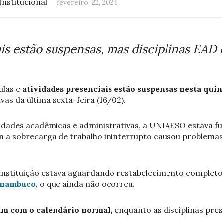
Institucional
fevereiro. 22, 2024
ais estão suspensas, mas disciplinas EA
ulas e
atividades presenciais estão suspensas nesta quin
as da última sexta-feira (16/02).
vidades acadêmicas e administrativas, a UNIAESO estava 
m a sobrecarga de trabalho ininterrupto causou problema
a instituição estava aguardando restabelecimento complet
rnambuco
, o que ainda não ocorreu.
am com o calendário normal,
enquanto as disciplinas pres