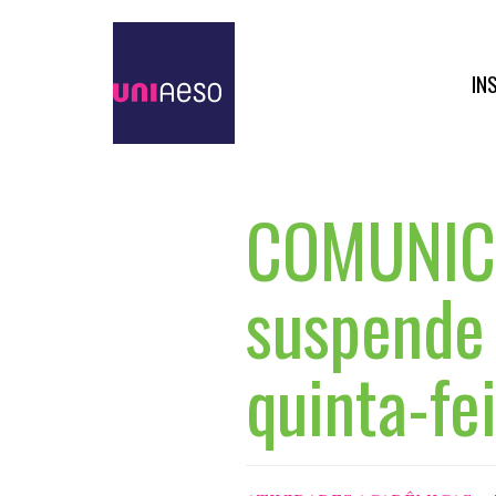
IN
COMUNICA
suspende 
quinta-fe