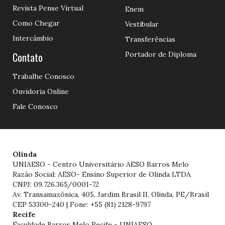
Revista Pense Virtual
Enem
Como Chegar
Vestibular
Intercâmbio
Transferências
Contato
Portador de Diploma
Trabalhe Conosco
Ouvidoria Online
Fale Conosco
Olinda
UNIAESO - Centro Universitário AESO Barros Melo
Razão Social: AESO- Ensino Superior de Olinda LTDA
CNPJ: 09.726.365/0001-72
Av. Transamazônica, 405, Jardim Brasil II, Olinda, PE/Brasil
CEP 53300-240 | Fone: +55 (81) 2128-9797
Recife
Faculdade Barros Melo Recife - UNIAESO