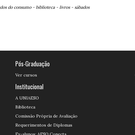
udos do consumo
-
biblioteca
-
livros
-
sábados
Pós-Graduação
Ver cursos
Institucional
A UNIAESO
Biblioteca
Comissão Própria de Avaliação
Requerimentos de Diplomas
Ex-alunos: AESO Conecta