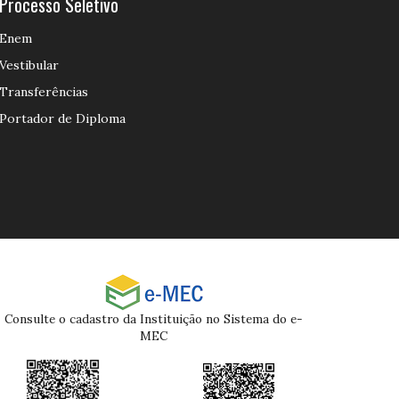
Processo Seletivo
Enem
Vestibular
Transferências
Portador de Diploma
Consulte o cadastro da Instituição no Sistema do e-
MEC