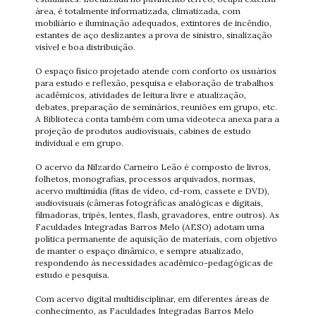
área, é totalmente informatizada, climatizada, com
mobiliário e iluminação adequados, extintores de incêndio,
estantes de aço deslizantes a prova de sinistro, sinalização
visível e boa distribuição.
O espaço físico projetado atende com conforto os usuários
para estudo e reflexão, pesquisa e elaboração de trabalhos
acadêmicos, atividades de leitura livre e atualização,
debates, preparação de seminários, reuniões em grupo, etc.
A Biblioteca conta também com uma videoteca anexa para a
projeção de produtos audiovisuais, cabines de estudo
individual e em grupo.
O acervo da Nilzardo Carneiro Leão é composto de livros,
folhetos, monografias, processos arquivados, normas,
acervo multimídia (fitas de vídeo, cd-rom, cassete e DVD),
audiovisuais (câmeras fotográficas analógicas e digitais,
filmadoras, tripés, lentes, flash, gravadores, entre outros). As
Faculdades Integradas Barros Melo (AESO) adotam uma
política permanente de aquisição de materiais, com objetivo
de manter o espaço dinâmico, e sempre atualizado,
respondendo às necessidades acadêmico-pedagógicas de
estudo e pesquisa.
Com acervo digital multidisciplinar, em diferentes áreas de
conhecimento, as Faculdades Integradas Barros Melo