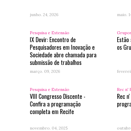
junho. 24, 2026
maio. 1
Pesquisa e Extensão
Grupos
IX Devir: Encontro de
Estão 
Pesquisadores em Inovação e
os Gru
Sociedade abre chamada para
submissão de trabalhos
março. 09, 2026
feverei
Pesquisa e Extensão
Rec n' 
VIII Congresso Discente -
Rec n'
Confira a programação
progr
completa em Recife
novembro. 04, 2025
outubro