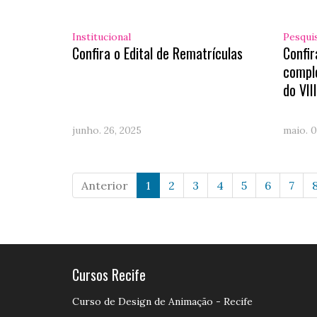
Institucional
Pesqui
Confira o Edital de Rematrículas
Confi
compl
do VII
junho. 26, 2025
maio. 0
Anterior
1
2
3
4
5
6
7
Cursos Recife
Curso de Design de Animação - Recife