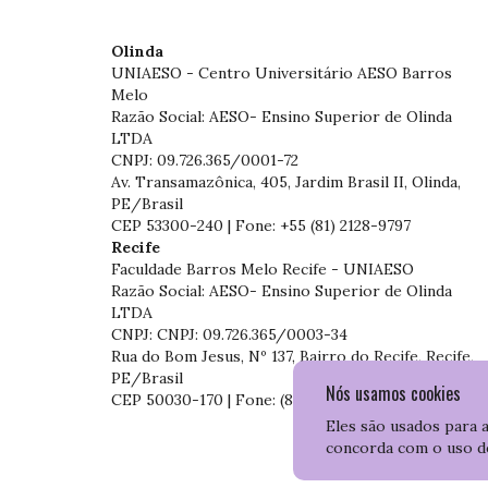
Olinda
UNIAESO - Centro Universitário AESO Barros
Melo
Razão Social: AESO- Ensino Superior de Olinda
LTDA
CNPJ: 09.726.365/0001-72
Av. Transamazônica, 405, Jardim Brasil II, Olinda,
PE/Brasil
CEP 53300-240 | Fone: +55 (81) 2128-9797
Recife
Faculdade Barros Melo Recife - UNIAESO
Razão Social: AESO- Ensino Superior de Olinda
LTDA
CNPJ: CNPJ: 09.726.365/0003-34
Rua do Bom Jesus, Nº 137, Bairro do Recife, Recife,
PE/Brasil
Nós usamos cookies
CEP 50030-170 | Fone: (81) 3204-7536
Eles são usados para 
concorda com o uso d