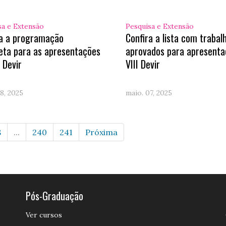
sa e Extensão
Pesquisa e Extensão
ra a programação
Confira a lista com trabal
eta para as apresentações
aprovados para apresenta
I Devir
VIII Devir
8, 2025
maio. 07, 2025
8
...
240
241
Próxima
Pós-Graduação
Ver cursos