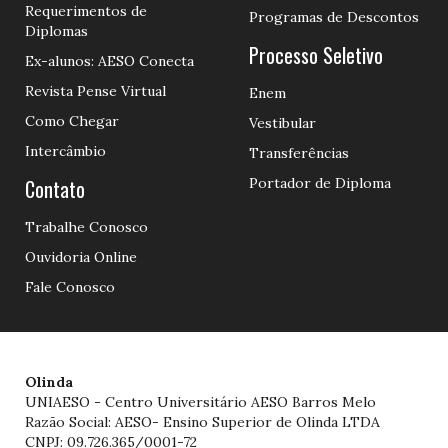
Requerimentos de
Programas de Descontos
Diplomas
Processo Seletivo
Ex-alunos: AESO Conecta
Revista Pense Virtual
Enem
Como Chegar
Vestibular
Intercâmbio
Transferências
Contato
Portador de Diploma
Trabalhe Conosco
Ouvidoria Online
Fale Conosco
Olinda
UNIAESO - Centro Universitário AESO Barros Melo
Razão Social: AESO- Ensino Superior de Olinda LTDA
CNPJ: 09.726.365/0001-72