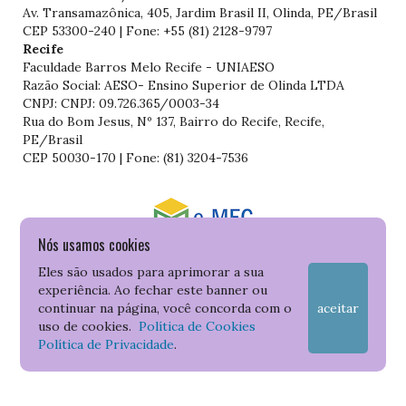
Av. Transamazônica, 405, Jardim Brasil II, Olinda, PE/Brasil
CEP 53300-240 | Fone: +55 (81) 2128-9797
Recife
Faculdade Barros Melo Recife - UNIAESO
Razão Social: AESO- Ensino Superior de Olinda LTDA
CNPJ: CNPJ: 09.726.365/0003-34
Rua do Bom Jesus, Nº 137, Bairro do Recife, Recife,
PE/Brasil
CEP 50030-170 | Fone: (81) 3204-7536
Nós usamos cookies
Consulte o cadastro da Instituição no Sistema do e-MEC
Eles são usados para aprimorar a sua
experiência. Ao fechar este banner ou
continuar na página, você concorda com o
aceitar
uso de cookies.
Política de Cookies
Política de Privacidade
.