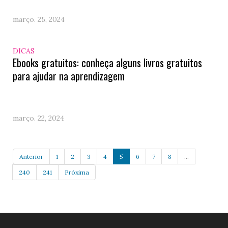
março. 25, 2024
DICAS
Ebooks gratuitos: conheça alguns livros gratuitos
para ajudar na aprendizagem
março. 22, 2024
Anterior
1
2
3
4
5
6
7
8
...
240
241
Próxima