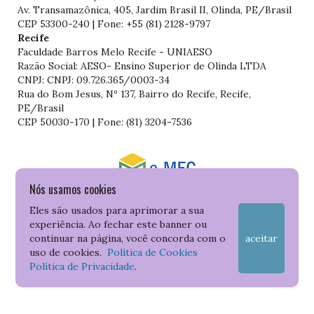
Av. Transamazônica, 405, Jardim Brasil II, Olinda, PE/Brasil
CEP 53300-240 | Fone: +55 (81) 2128-9797
Recife
Faculdade Barros Melo Recife - UNIAESO
Razão Social: AESO- Ensino Superior de Olinda LTDA
CNPJ: CNPJ: 09.726.365/0003-34
Rua do Bom Jesus, Nº 137, Bairro do Recife, Recife,
PE/Brasil
CEP 50030-170 | Fone: (81) 3204-7536
Nós usamos cookies
Consulte o cadastro da Instituição no Sistema do e-MEC
Eles são usados para aprimorar a sua
experiência. Ao fechar este banner ou
continuar na página, você concorda com o
aceitar
uso de cookies.
Política de Cookies
Política de Privacidade
.