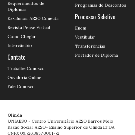
Requerimentos de
Programas de Descontos
Diplomas
Processo Seletivo
Ex-alunos: AESO Conecta
Revista Pense Virtual
Enem
Como Chegar
Vestibular
Intercâmbio
Transferências
Contato
Portador de Diploma
Trabalhe Conosco
Ouvidoria Online
Fale Conosco
Olinda
UNIAESO - Centro Universitário AESO Barros Melo
Razão Social: AESO- Ensino Superior de Olinda LTDA
CNPJ: 09.726.365/0001-72