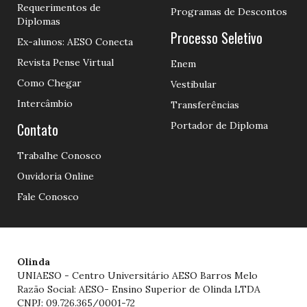
Requerimentos de
Programas de Descontos
Diplomas
Processo Seletivo
Ex-alunos: AESO Conecta
Revista Pense Virtual
Enem
Como Chegar
Vestibular
Intercâmbio
Transferências
Contato
Portador de Diploma
Trabalhe Conosco
Ouvidoria Online
Fale Conosco
Olinda
UNIAESO - Centro Universitário AESO Barros Melo
Razão Social: AESO- Ensino Superior de Olinda LTDA
CNPJ: 09.726.365/0001-72