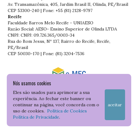
Av. Transamazônica, 405, Jardim Brasil II, Olinda, PE/Brasil
CEP 53300-240 | Fone: +55 (81) 2128-9797
Recife
Faculdade Barros Melo Recife - UNIAESO
Razão Social: AESO- Ensino Superior de Olinda LTDA
CNPJ: CNPJ: 09.726.365/0003-34
Rua do Bom Jesus, Nº 137, Bairro do Recife, Recife,
PE/Brasil
CEP 50030-170 | Fone: (81) 3204-7536
Nós usamos cookies
Consulte o cadastro da Instituição no Sistema do e-MEC
Eles são usados para aprimorar a sua
experiência. Ao fechar este banner ou
continuar na página, você concorda com o
aceitar
uso de cookies.
Política de Cookies
Política de Privacidade
.