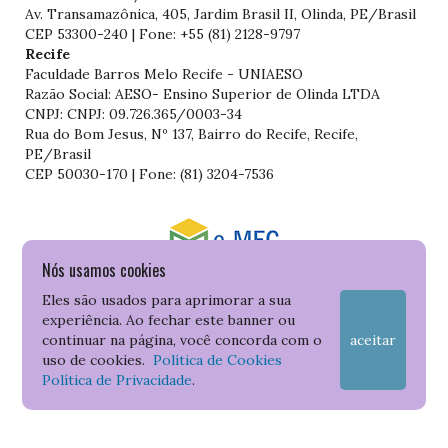
Av. Transamazônica, 405, Jardim Brasil II, Olinda, PE/Brasil
CEP 53300-240 | Fone: +55 (81) 2128-9797
Recife
Faculdade Barros Melo Recife - UNIAESO
Razão Social: AESO- Ensino Superior de Olinda LTDA
CNPJ: CNPJ: 09.726.365/0003-34
Rua do Bom Jesus, Nº 137, Bairro do Recife, Recife,
PE/Brasil
CEP 50030-170 | Fone: (81) 3204-7536
Nós usamos cookies
Consulte o cadastro da Instituição no Sistema do e-MEC
Eles são usados para aprimorar a sua
experiência. Ao fechar este banner ou
continuar na página, você concorda com o
aceitar
uso de cookies.
Política de Cookies
Política de Privacidade
.