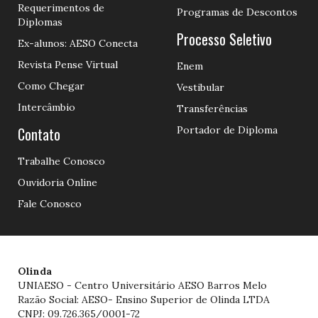
Requerimentos de
Programas de Descontos
Diplomas
Processo Seletivo
Ex-alunos: AESO Conecta
Revista Pense Virtual
Enem
Como Chegar
Vestibular
Intercâmbio
Transferências
Contato
Portador de Diploma
Trabalhe Conosco
Ouvidoria Online
Fale Conosco
Olinda
UNIAESO - Centro Universitário AESO Barros Melo
Razão Social: AESO- Ensino Superior de Olinda LTDA
CNPJ: 09.726.365/0001-72