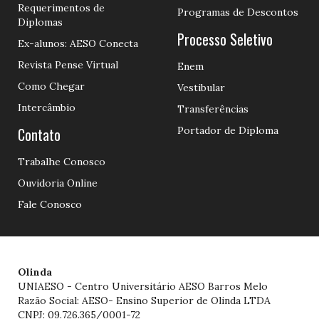
Requerimentos de
Programas de Descontos
Diplomas
Processo Seletivo
Ex-alunos: AESO Conecta
Revista Pense Virtual
Enem
Como Chegar
Vestibular
Intercâmbio
Transferências
Contato
Portador de Diploma
Trabalhe Conosco
Ouvidoria Online
Fale Conosco
Olinda
UNIAESO - Centro Universitário AESO Barros Melo
Razão Social: AESO- Ensino Superior de Olinda LTDA
CNPJ: 09.726.365/0001-72