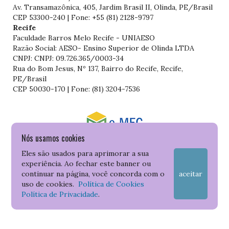
Av. Transamazônica, 405, Jardim Brasil II, Olinda, PE/Brasil
CEP 53300-240 | Fone: +55 (81) 2128-9797
Recife
Faculdade Barros Melo Recife - UNIAESO
Razão Social: AESO- Ensino Superior de Olinda LTDA
CNPJ: CNPJ: 09.726.365/0003-34
Rua do Bom Jesus, Nº 137, Bairro do Recife, Recife,
PE/Brasil
CEP 50030-170 | Fone: (81) 3204-7536
Nós usamos cookies
Consulte o cadastro da Instituição no Sistema do e-MEC
Eles são usados para aprimorar a sua
experiência. Ao fechar este banner ou
continuar na página, você concorda com o
aceitar
uso de cookies.
Política de Cookies
Política de Privacidade
.