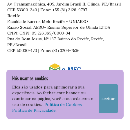
Av. Transamazônica, 405, Jardim Brasil II, Olinda, PE/Brasil
CEP 53300-240 | Fone: +55 (81) 2128-9797
Recife
Faculdade Barros Melo Recife - UNIAESO
Razão Social: AESO- Ensino Superior de Olinda LTDA
CNPJ: CNPJ: 09.726.365/0003-34
Rua do Bom Jesus, Nº 137, Bairro do Recife, Recife,
PE/Brasil
CEP 50030-170 | Fone: (81) 3204-7536
Nós usamos cookies
Consulte o cadastro da Instituição no Sistema do e-MEC
Eles são usados para aprimorar a sua
experiência. Ao fechar este banner ou
continuar na página, você concorda com o
aceitar
uso de cookies.
Política de Cookies
Política de Privacidade
.