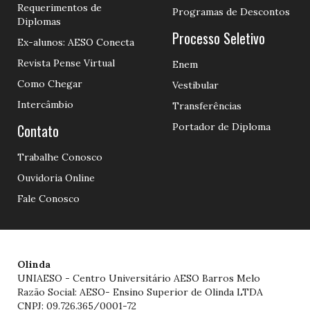
Requerimentos de
Programas de Descontos
Diplomas
Processo Seletivo
Ex-alunos: AESO Conecta
Revista Pense Virtual
Enem
Como Chegar
Vestibular
Intercâmbio
Transferências
Contato
Portador de Diploma
Trabalhe Conosco
Ouvidoria Online
Fale Conosco
Olinda
UNIAESO - Centro Universitário AESO Barros Melo
Razão Social: AESO- Ensino Superior de Olinda LTDA
CNPJ: 09.726.365/0001-72